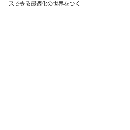
スできる最適化の世界をつく
る、それが私たちシーライヴ
株式会社のサービス・ソリュ
ーションです。
シーライヴ株式会社
本社 〒600-8099
京都市下京区仏光寺通烏丸東入上柳
町331
タカノハスクエア4F