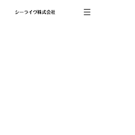
​シーライヴ株式会社
ニ
ュ
ー
ス
・
お
知