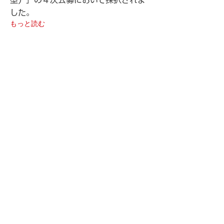
型）」の４次公募において採択されま
した。
もっと読む
2021年1月8日
AIと数理モデルで勤務シフト
を自動作成「ほすぴタッチ」
新発売
シーライヴ株式会社（大阪市中央区、
代表取締役：久保田浩嗣）は、医師・