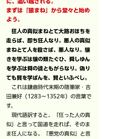
に、追い越される。
まずは「猿まね」から堂々と始め
よう。
狂人の真似まねとて大路おほちを
走らば、即ち狂人なり。悪人の真似
まねとて人を殺さば、悪人なり。驥
きを学ぶは驥の類たぐひ、舜しゆん
を学ぶは舜の徒ともがらなり。偽り
ても賢を学ばんを、賢といふべし。
これは鎌倉時代末期の随筆家・吉
田兼好（1283～
1352年）の言葉で
す。
現代語訳すると、
「狂った人の真
似」と言って国道を走れば、そのま
ま狂人になる。「悪党の真似」と言