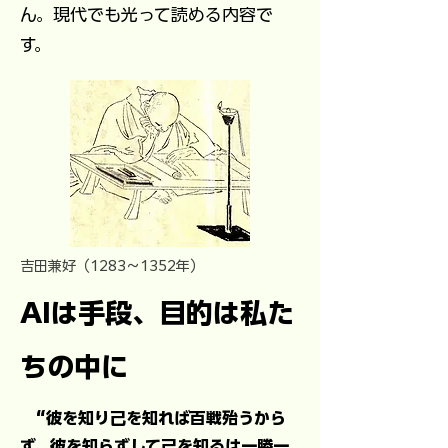
ん。現代でも光って読める内容で
す。
吉田兼好（1283～1352年）
AIは手段、目的は私た
ちの中に
“彼を知り己を知れば百戦殆うから
ず。彼を知らずして己を知るは一勝一