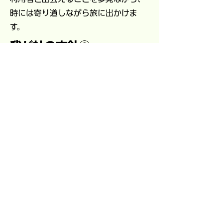
時には寄り道しながら旅に出かけま
す。
我が社の方針③
失敗の繰り返しこそ上達への近道
20世紀最大の科学者ともいわれる
アルベルト・アインシュタイン
（1879～1955年）はこういってい
ます。
It is a miracle that curiosity
survives formal education.
正規の教育を受けて好奇心を失わ
ない子どもがいたら、それは奇跡だ
と。