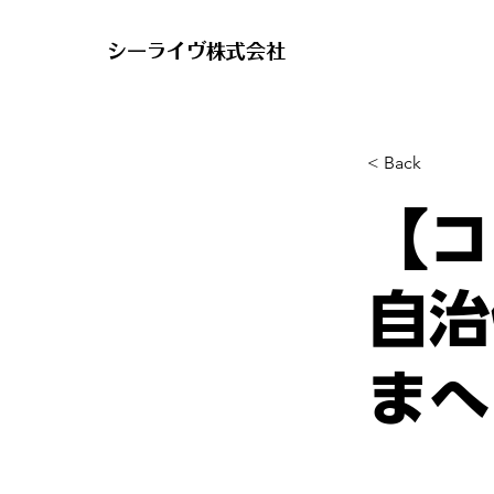
​シーライヴ株式会社
< Back
【
自治
まへ